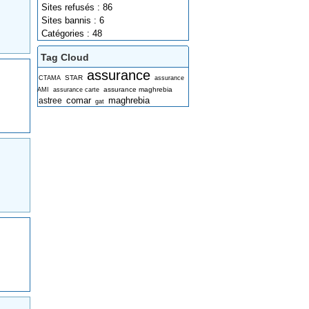
Sites refusés : 86
Sites bannis : 6
Catégories : 48
Tag Cloud
assurance
STAR
CTAMA
assurance
assurance maghrebia
AMI
assurance carte
comar
maghrebia
astree
gat