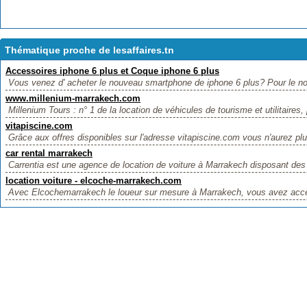
Thématique proche de lesaffaires.tn
Accessoires iphone 6 plus et Coque iphone 6 plus
Vous venez d' acheter le nouveau smartphone de iphone 6 plus? Pour le no
www.millenium-marrakech.com
Millenium Tours : n° 1 de la location de véhicules de tourisme et utilitaires,
vitapiscine.com
Grâce aux offres disponibles sur l'adresse vitapiscine.com vous n'aurez plu
car rental marrakech
Carrentia est une agence de location de voiture à Marrakech disposant des p
location voiture - elcoche-marrakech.com
Avec Elcochemarrakech le loueur sur mesure à Marrakech, vous avez acc