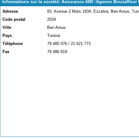
Informations sur la société: Assurance AMI :Agence Bouzaffour
Adresse
83, Avenue 2 Mars 1934, Ezzahra, Ben Arous, Tuni
Code postal
2034
Ville
Ben Arous
Pays
Tunisie
Téléphone
79 485 076 / 21 621 773
Fax
79 486 819